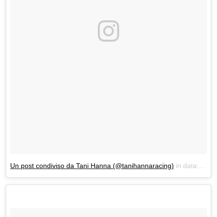
Un post condiviso da Tani Hanna (@tanihannaracing)
in data:
Lug 9