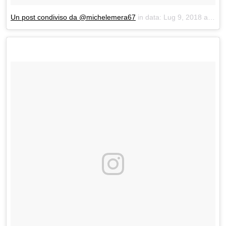
Un post condiviso da @michelemera67
in data:
Lug 9, 2018 at 3:37 PDT