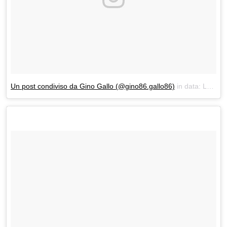
Un post condiviso da Gino Gallo (@gino86.gallo86)
in data:
Lug 9, 2018 at 12:15 PDT