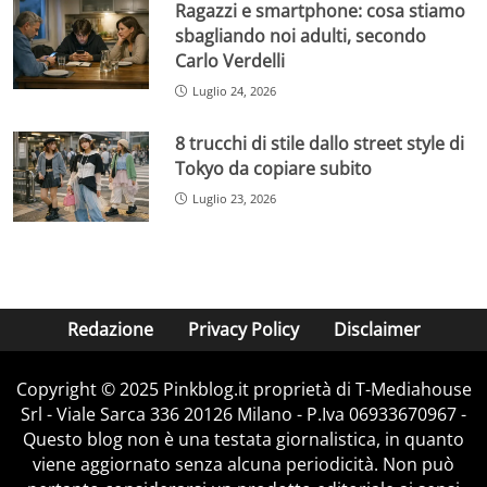
Ragazzi e smartphone: cosa stiamo
sbagliando noi adulti, secondo
Carlo Verdelli
Luglio 24, 2026
8 trucchi di stile dallo street style di
Tokyo da copiare subito
Luglio 23, 2026
Redazione
Privacy Policy
Disclaimer
Copyright © 2025 Pinkblog.it proprietà di T-Mediahouse
Srl - Viale Sarca 336 20126 Milano - P.Iva 06933670967 -
Questo blog non è una testata giornalistica, in quanto
viene aggiornato senza alcuna periodicità. Non può