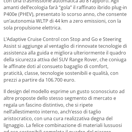
con una trasmissione automatica ad 8 rapporti. Agli
amanti dell’ecologia farà “gola” il raffinato ibrido plug-in
P400e (PHEV), presentato lo scorso anno, che consente
un’autonomia WLTP di 44 km a zero emissioni, con la
sola propulsione elettrica.
L’Adaptive Cruise Control con Stop and Go e Steering
Assist si aggiunge al ventaglio di rinnovate tecnologie di
assistenza alla guida e migliora ulteriormente il quadro
della sicurezza attiva del SUV Range Rover, che coniuga
le affinate doti al consueto bagaglio di comfort,
praticità, classe, tecnologie sostenibili e qualità, con
prezzi a partire da 106.700 euro.
Il design del modello esprime un gusto sconosciuto ad
altre proposte dello stesso segmento di mercato e
regala un fascino distintivo, che si ripete
nell’allestimento interno, anch’esso di taglio
aristocratico, con una cura realizzativa degna del
lignaggio. La felice combinazione di materiali lussuosi
ed eco sostenibili completa il quadro del piacere