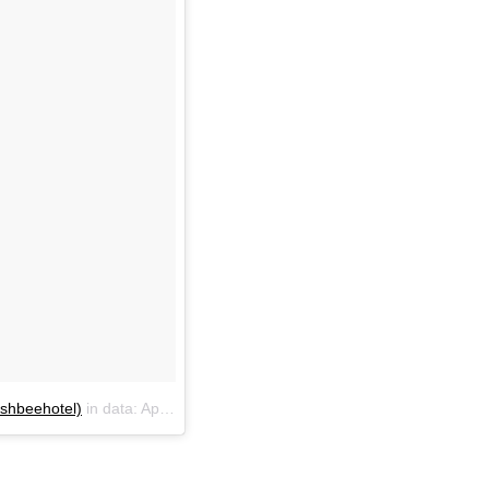
shbeehotel)
in data:
Apr 14, 2018 at 2:52 PDT