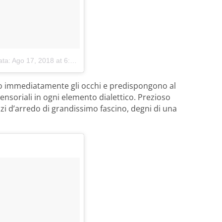
ata:
Ago 17, 2018 at 6:27 PDT
ano immediatamente gli occhi e predispongono al
 sensoriali in ogni elemento dialettico. Prezioso
zzi d’arredo di grandissimo fascino, degni di una