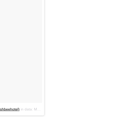
shbeehotel)
in data:
Mag 24, 2018 at 7:43 PDT