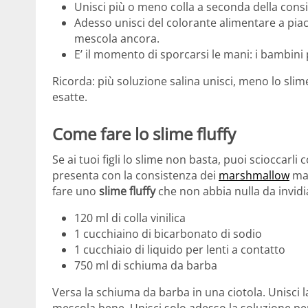
Unisci più o meno colla a seconda della consis
Adesso unisci del colorante alimentare a piace
mescola ancora.
E’ il momento di sporcarsi le mani: i bambini
Ricorda: più soluzione salina unisci, meno lo sli
esatte.
Come fare lo slime fluffy
Se ai tuoi figli lo slime non basta, puoi scioccarli 
presenta con la consistenza dei
marshmallow
ma,
fare uno
slime fluffy
che non abbia nulla da invidiar
120 ml di colla vinilica
1 cucchiaino di bicarbonato di sodio
1 cucchiaio di liquido per lenti a contatto
750 ml di schiuma da barba
Versa la schiuma da barba in una ciotola. Unisci la