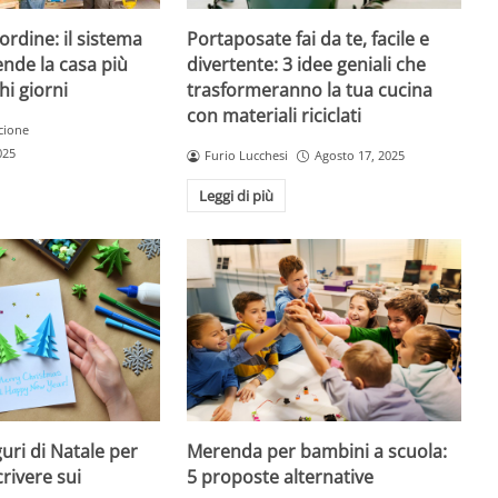
Portaposate fai da te, facile e
ordine: il sistema
divertente: 3 idee geniali che
ende la casa più
trasformeranno la tua cucina
chi giorni
con materiali riciclati
cione
025
Furio Lucchesi
Agosto 17, 2025
Leggi di più
guri di Natale per
Merenda per bambini a scuola:
rivere sui
5 proposte alternative