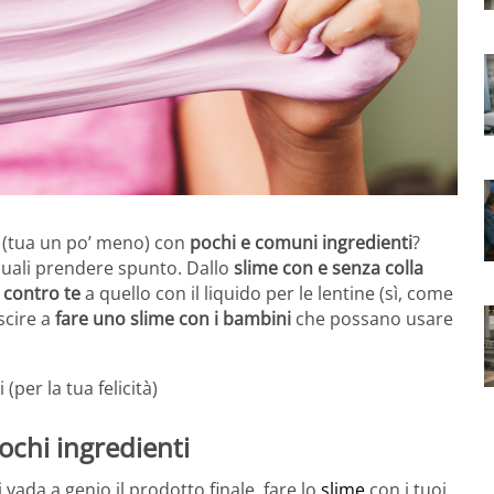
bi (tua un po’ meno) con
pochi e comuni ingredienti
?
quali prendere spunto. Dallo
slime con e senza colla
 contro te
a quello con il liquido per le lentine (sì, come
scire a
fare uno slime con i bambini
che possano usare
ochi ingredienti
ada a genio il prodotto finale, fare lo
slime
con i tuoi