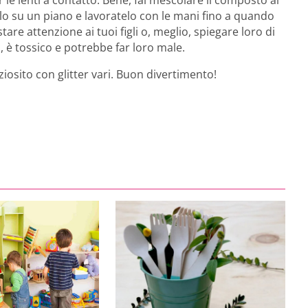
le lenti a contatto. Bene, fai mescolare il composto ai
lo su un piano e lavoratelo con le mani fino a quando
re attenzione ai tuoi figli o, meglio, spiegare loro di
, è tossico e potrebbe far loro male.
iosito con glitter vari. Buon divertimento!