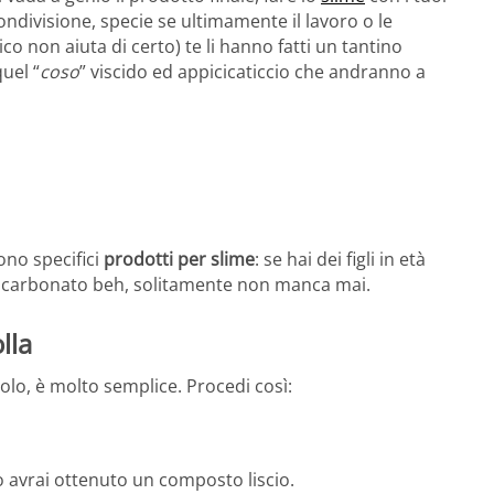
ndivisione, specie se ultimamente il lavoro o le
co non aiuta di certo) te li hanno fatti un tantino
uel “
coso
” viscido ed appicicaticcio che andranno a
ono specifici
prodotti per slime
: se hai dei figli in età
al bicarbonato beh, solitamente non manca mai.
lla
volo, è molto semplice. Procedi così:
 avrai ottenuto un composto liscio.