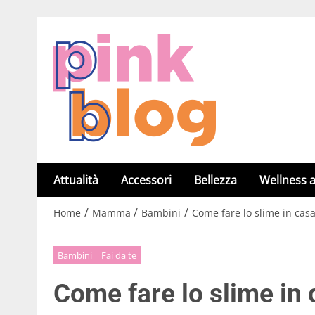
Attualità
Accessori
Bellezza
Wellness a
/
/
/
Home
Mamma
Bambini
Come fare lo slime in casa 
Bambini
Fai da te
Come fare lo slime in