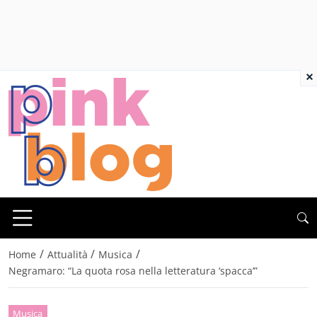
×
/
/
/
Home
Attualità
Musica
Negramaro: “La quota rosa nella letteratura ‘spacca’”
Musica