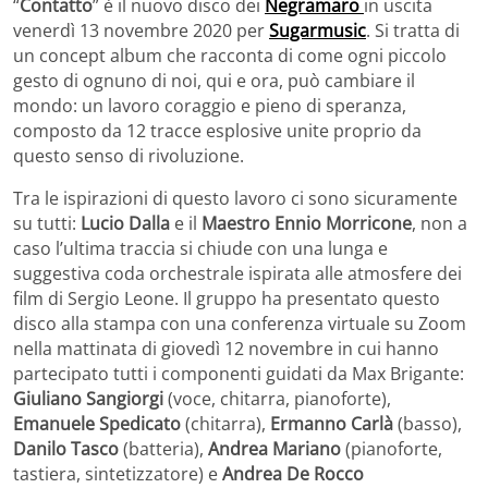
“
Contatto
” è il nuovo disco dei
Negramaro
in uscita
venerdì 13 novembre 2020 per
Sugarmusic
. Si tratta di
un concept album che racconta di come ogni piccolo
gesto di ognuno di noi, qui e ora, può cambiare il
mondo: un lavoro coraggio e pieno di speranza,
composto da 12 tracce esplosive unite proprio da
questo senso di rivoluzione.
Tra le ispirazioni di questo lavoro ci sono sicuramente
su tutti:
Lucio Dalla
e il
Maestro Ennio Morricone
, non a
caso l’ultima traccia si chiude con una lunga e
suggestiva coda orchestrale ispirata alle atmosfere dei
film di Sergio Leone. Il gruppo ha presentato questo
disco alla stampa con una conferenza virtuale su Zoom
nella mattinata di giovedì 12 novembre in cui hanno
partecipato tutti i componenti guidati da Max Brigante:
Giuliano Sangiorgi
(voce, chitarra, pianoforte),
Emanuele Spedicato
(chitarra),
Ermanno Carlà
(basso),
Danilo Tasco
(batteria),
Andrea Mariano
(pianoforte,
tastiera, sintetizzatore) e
Andrea De Rocco