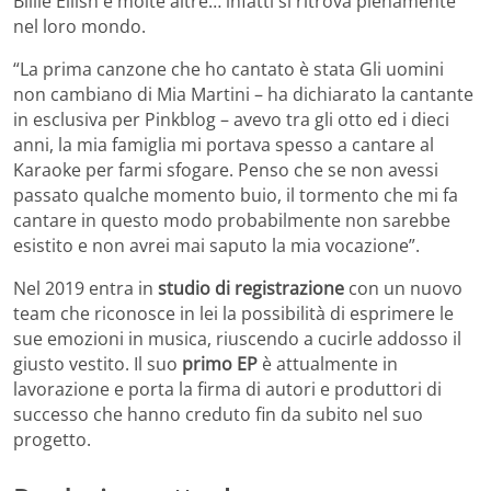
Billie Eilish e molte altre… infatti si ritrova pienamente
nel loro mondo.
“La prima canzone che ho cantato è stata Gli uomini
non cambiano di Mia Martini – ha dichiarato la cantante
in esclusiva per Pinkblog – avevo tra gli otto ed i dieci
anni, la mia famiglia mi portava spesso a cantare al
Karaoke per farmi sfogare. Penso che se non avessi
passato qualche momento buio, il tormento che mi fa
cantare in questo modo probabilmente non sarebbe
esistito e non avrei mai saputo la mia vocazione”.
Nel 2019 entra in
studio di registrazione
con un nuovo
team che riconosce in lei la possibilità di esprimere le
sue emozioni in musica, riuscendo a cucirle addosso il
giusto vestito. Il suo
primo EP
è attualmente in
lavorazione e porta la firma di autori e produttori di
successo che hanno creduto fin da subito nel suo
progetto.