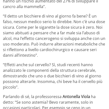
hanno un rischio aumentato del 27% di sviluppare il
cancro alla mammella”.
“Il detto un bicchiere di vino al giorno fa bene? È un
falso, nessun medico serio lo direbbe. Non c’è una dose
sicura. Come per le sigarette la dose sicura è zero. Noi
siamo abituati a pensare che a far male sia l’abuso di
alcol, ma l’effetto cancerogeno si sviluppa anche con un
uso moderato. Può indurre alterazioni metaboliche che
si riflettono a livello cardiochirurgico e causare seri
danni all’intestino”.
“Effetti anche sul cervello? Sì, studi recenti hanno
analizzato le componenti della struttura cerebrale,
dimostrando che uno o due bicchieri di vino al giorno
possono alterarle. Insomma, chi beve ha il cervello più
piccolo”.
Parlando di sé, la professoressa
Antonella Viola
ha
detto: “Se sono astemia? Bevo raramente, solo in
occasioni particolari. Per esempio se ceno in un