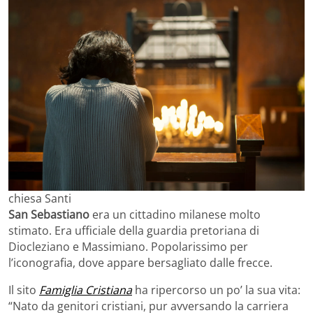
chiesa Santi
San Sebastiano
era un cittadino milanese molto
stimato. Era ufficiale della guardia pretoriana di
Diocleziano e Massimiano. Popolarissimo per
l’iconografia, dove appare bersagliato dalle frecce.
Il sito
Famiglia Cristiana
ha ripercorso un po’ la sua vita:
“Nato da genitori cristiani, pur avversando la carriera