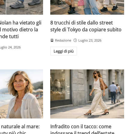
olan ha vietato gli
8 trucchi di stile dallo street
l motivo dietro la
style di Tokyo da copiare subito
nde tutti
Redazione
Luglio 23, 2026
uglio 24, 2026
Leggi di più
l naturale al mare:
Infradito con il tacco: come
uty più chic
indossare il trend dell’estate