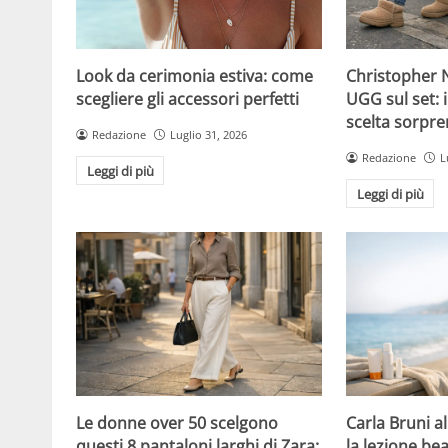
Christopher N
Look da cerimonia estiva: come
UGG sul set: i
scegliere gli accessori perfetti
scelta sorpre
Redazione
Luglio 31, 2026
Redazione
L
Leggi di più
Leggi di più
Le donne over 50 scelgono
Carla Bruni a
questi 8 pantaloni larghi di Zara:
la lezione bea