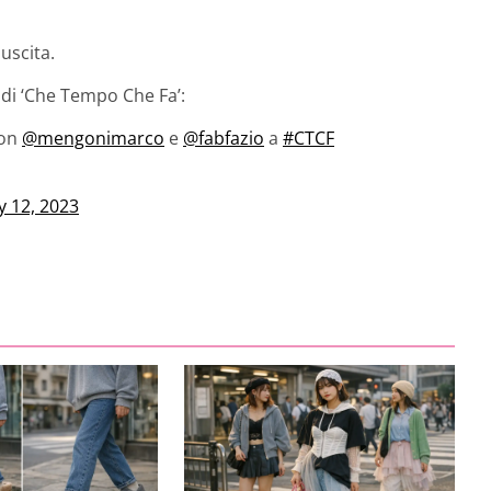
uscita.
 di ‘Che Tempo Che Fa’:
on
@mengonimarco
e
@fabfazio
a
#CTCF
y 12, 2023