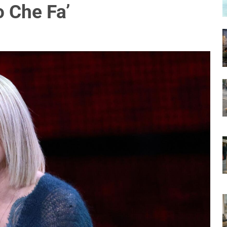
 Che Fa’