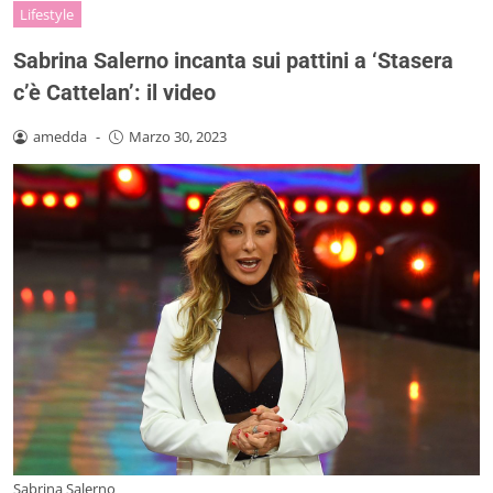
Lifestyle
Sabrina Salerno incanta sui pattini a ‘Stasera
c’è Cattelan’: il video
amedda
-
Marzo 30, 2023
Sabrina Salerno