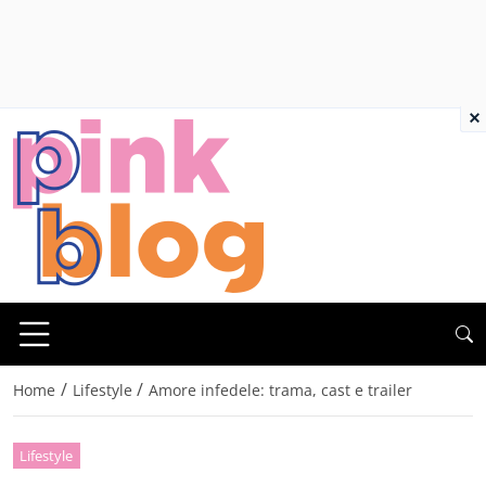
×
/
/
Home
Lifestyle
Amore infedele: trama, cast e trailer
Lifestyle