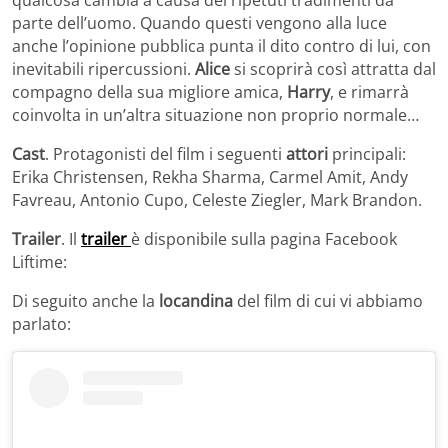
qualcosa cambia a causa dei ripetuti tradimenti da
parte dell’uomo. Quando questi vengono alla luce
anche l’opinione pubblica punta il dito contro di lui, con
inevitabili ripercussioni.
Alice
si scoprirà così attratta dal
compagno della sua migliore amica,
Harry
, e rimarrà
coinvolta in un’altra situazione non proprio normale…
Cast
. Protagonisti del film i seguenti
attori
principali:
Erika Christensen, Rekha Sharma, Carmel Amit, Andy
Favreau, Antonio Cupo, Celeste Ziegler, Mark Brandon.
Trailer
. Il
trailer
è disponibile sulla pagina Facebook
Liftime:
Di seguito anche la
locandina
del film di cui vi abbiamo
parlato: