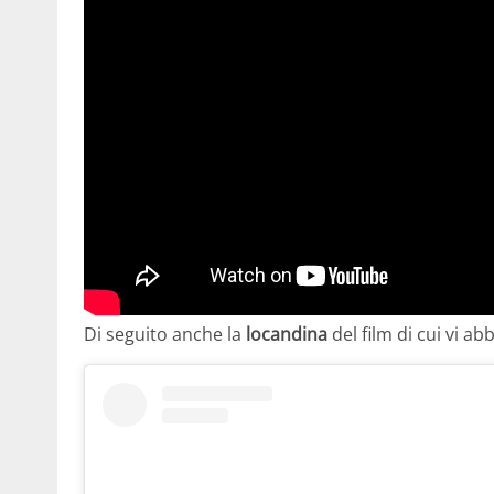
Di seguito anche la
locandina
del film di cui vi a