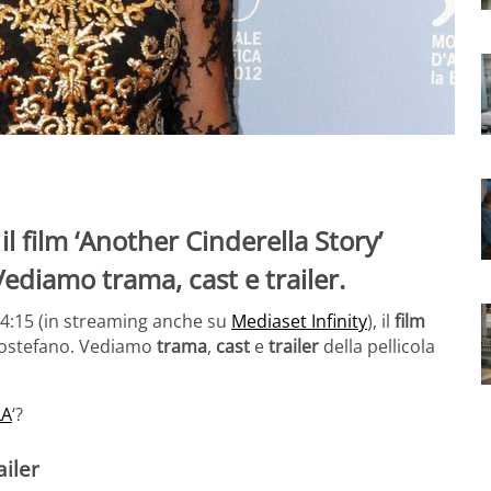
il film ‘Another Cinderella Story’
diamo trama, cast e trailer.
14:15 (in streaming anche su
Mediaset Infinity
), il
film
tostefano. Vediamo
trama
,
cast
e
trailer
della pellicola
LA
‘?
ailer