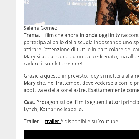
Selena Gomez
Trama
. Il
film
che andrà
in onda oggi in tv
racconta
partecipa al ballo della scuola indossando uno s
attirare l’attenzione di tutti e in particolare del 
Mary si abbandona ad un ballo sfrenato, ma allo 
cadere il suo lettore mp3.
Grazie a questo imprevisto, Joey si metterà alla ri
Mary
che, nel frattempo, deve vedersela con le 
adottiva e della sorellastre. Esattamemente com
Cast
. Protagonisti del film i seguenti
attori
princi
Lynch, Katharine Isabelle.
Trailer
. Il
trailer
è disponibile su Youtube.