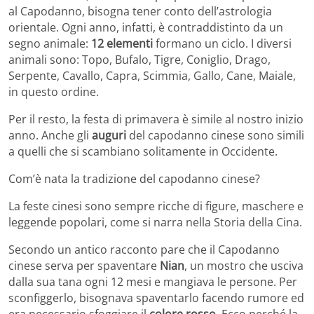
al Capodanno, bisogna tener conto dell’astrologia
orientale. Ogni anno, infatti, è contraddistinto da un
segno animale:
12 elementi
formano un ciclo. I diversi
animali sono: Topo, Bufalo, Tigre, Coniglio, Drago,
Serpente, Cavallo, Capra, Scimmia, Gallo, Cane, Maiale,
in questo ordine.
Per il resto, la festa di primavera è simile al nostro inizio
anno. Anche gli
auguri
del capodanno cinese sono simili
a quelli che si scambiano solitamente in Occidente.
Com’è nata la tradizione del capodanno cinese?
La
feste cinesi sono sempre ricche di figure, maschere e
leggende popolari, come si narra nella Storia della Cina.
Secondo un antico racconto pare che il Capodanno
cinese serva per spaventare
Nian
, un mostro che usciva
dalla sua tana ogni 12 mesi e mangiava le persone. Per
sconfiggerlo, bisognava spaventarlo facendo rumore ed
era necessario sfoggiare il
colore rosso
. Ecco perché la