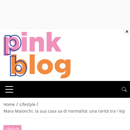
×
/
/
Home
Lifestyle
Mara Maionchi, la sua casa sa di normalità: una rarità tra i Vip
Lifestyle