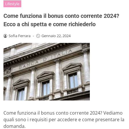
Lifestyle
Come funziona il bonus conto corrente 2024?
Ecco a chi spetta e come richiederlo
Sofia Ferrara
-
Gennaio 22, 2024
Come funziona il bonus conto corrente 2024? Vediamo
quali sono i requisiti per accedere e come presentare la
domanda.