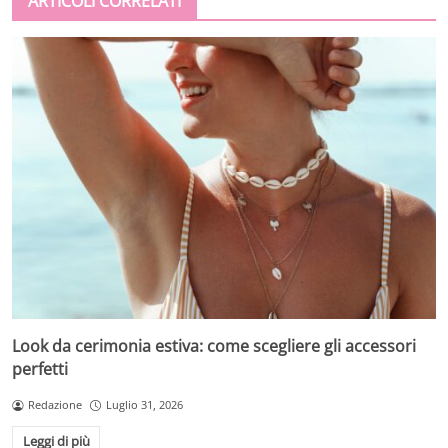
ARTICOLI CORRELATI
Look da cerimonia estiva: come scegliere gli accessori
perfetti
Redazione
Luglio 31, 2026
Leggi di più