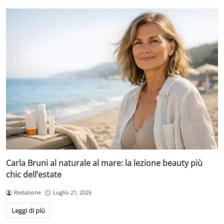
Carla Bruni al naturale al mare: la lezione beauty più
chic dell’estate
Redazione
Luglio 21, 2026
Leggi di più