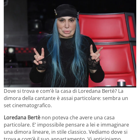
Dove si trova e com’è la casa di Loredana Bertè? La
dimora della cantante è assai particolare: sembra un
set cinematografico.
Loredana Bertè
non poteva che avere una casa
particolare. E’ impossibile pensare a lei e immaginare
una dimora lineare, in stile classico. Vediamo dove si
trova e com’è il suo appartamento. Vi anticipiamo