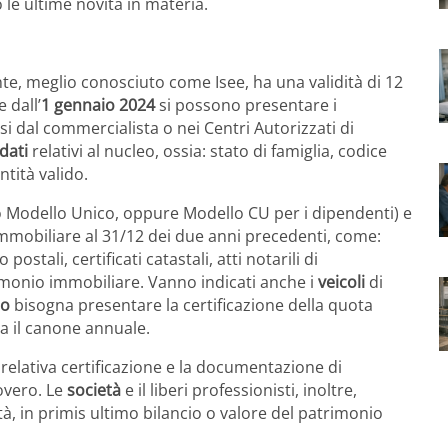
le ultime novità in materia.
te, meglio conosciuto come Isee, ha una validità di 12
 dall’
1 gennaio 2024
si possono presentare i
si dal commercialista o nei Centri Autorizzati di
dati
relativi al nucleo, ossia: stato di famiglia, codice
tità valido.
 Modello Unico, oppure Modello CU per i dipendenti) e
mmobiliare al 31/12 dei due anni precedenti, come:
stali, certificati catastali, atti notarili di
rimonio immobiliare. Vanno indicati anche i
veicoli
di
o
bisogna presentare la certificazione della quota
la il canone annuale.
 relativa certificazione e la documentazione di
covero. Le
società
e il liberi professionisti, inoltre,
ità, in primis ultimo bilancio o valore del patrimonio