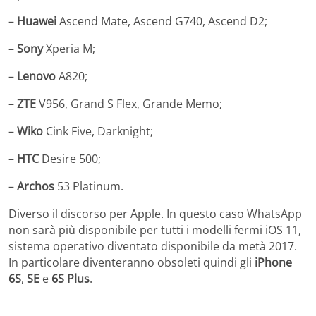
–
Huawei
Ascend Mate, Ascend G740, Ascend D2;
–
Sony
Xperia M;
–
Lenovo
A820;
–
ZTE
V956, Grand S Flex, Grande Memo;
–
Wiko
Cink Five, Darknight;
–
HTC
Desire 500;
–
Archos
53 Platinum.
Diverso il discorso per Apple. In questo caso WhatsApp
non sarà più disponibile per tutti i modelli fermi iOS 11,
sistema operativo diventato disponibile da metà 2017.
In particolare diventeranno obsoleti quindi gli
iPhone
6S
,
SE
e
6S Plus
.