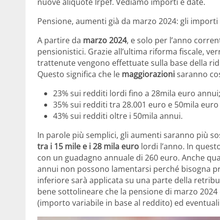
nuove aliquote Irpef. Vediamo importi e date.
Pensione, aumenti già da marzo 2024: gli importi
A partire da
marzo 2024
, e solo per l’anno corren
pensionistici. Grazie all’ultima riforma fiscale, ve
trattenute vengono effettuate sulla base della rid
Questo significa che le
maggiorazioni
saranno cos
23% sui redditi lordi fino a 28mila euro annui
35% sui redditi tra 28.001 euro e 50mila euro
43% sui redditi oltre i 50mila annui.
In parole più semplici, gli aumenti saranno più 
tra i 15 mile e i 28 mila euro
lordi l’anno. In questo
con un guadagno annuale di 260 euro. Anche quan
annui non possono lamentarsi perché bisogna pre
inferiore sarà applicata su una parte della retribu
bene sottolineare che la pensione di marzo 2024
(importo variabile in base al reddito) ed eventual