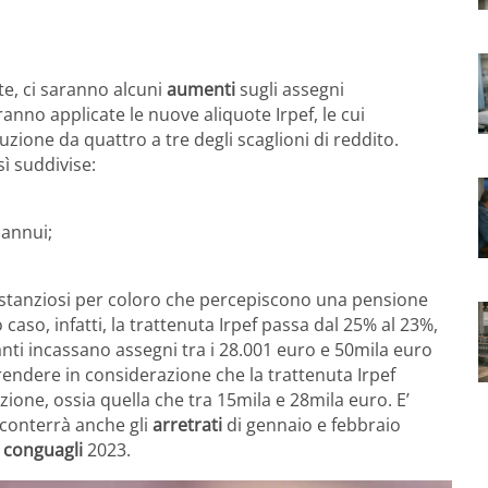
te, ci saranno alcuni
aumenti
sugli assegni
rranno applicate le nuove aliquote Irpef, le cui
uzione da quattro a tre degli scaglioni di reddito.
ì suddivise:
;
 annui;
sostanziosi per coloro che percepiscono una pensione
 caso, infatti, la trattenuta Irpef passa dal 25% al 23%,
ti incassano assegni tra i 28.001 euro e 50mila euro
ndere in considerazione che la trattenuta Irpef
zione, ossia quella che tra 15mila e 28mila euro. E’
 conterrà anche gli
arretrati
di gennaio e febbraio
i
conguagli
2023.