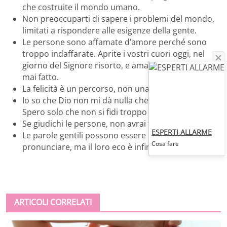
che costruite il mondo umano.
Non preoccuparti di sapere i problemi del mondo,
limitati a rispondere alle esigenze della gente.
Le persone sono affamate d’amore perché sono
troppo indaffarate. Aprite i vostri cuori oggi, nel
giorno del Signore risorto, e amate come non avete
mai fatto.
La felicità è un percorso, non una destinazione.
Io so che Dio non mi dà nulla che non possa gestire.
Spero solo che non si fidi troppo di me.
Se giudichi le persone, non avrai tempo per amarle.
ESPERTI ALLARME
Le parole gentili possono essere brevi e facili da
Cosa fare
pronunciare, ma il loro eco è infinito.
ARTICOLI CORRELATI