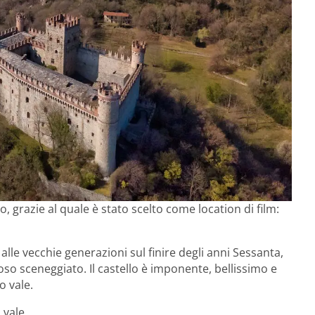
, grazie al quale è stato scelto come location di film:
lle vecchie generazioni sul finire degli anni Sessanta,
so sceneggiato. Il castello è imponente, bellissimo e
o vale.
 vale