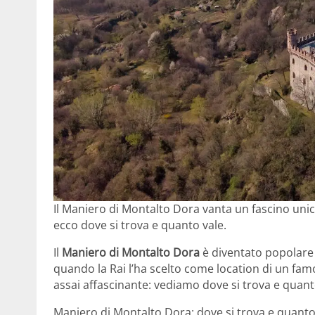
Il Maniero di Montalto Dora vanta un fascino unico
ecco dove si trova e quanto vale.
Il
Maniero di Montalto Dora
è diventato popolare a
quando la Rai l’ha scelto come location di un famo
assai affascinante: vediamo dove si trova e quant
Maniero di Montalto Dora: dove si trova e quanto