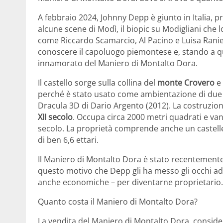
A febbraio 2024, Johnny Depp è giunto in Italia, 
alcune scene di Modì, il biopic su Modigliani che 
come Riccardo Scamarcio, Al Pacino e Luisa Ranie
conoscere il capoluogo piemontese e, stando a q
innamorato del Maniero di Montalto Dora.
Il castello sorge sulla collina del
monte Crovero
e 
perché è stato usato come ambientazione di due ti
Dracula 3D di Dario Argento (2012). La costruzion
XII secolo
. Occupa circa 2000 metri quadrati e va
secolo. La proprietà comprende anche un castelle
di ben 6,6 ettari.
Il Maniero di Montalto Dora è stato recentement
questo motivo che Depp gli ha messo gli occhi add
anche economiche – per diventarne proprietario.
Quanto costa il Maniero di Montalto Dora?
La vendita del Maniero di Montalto Dora, consider