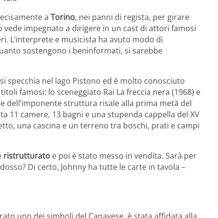
precisamente a
Torino
, nei panni di regista, per girare
lo vede impegnato a dirigere in un cast di attori famosi
ri. L’interprete e musicista ha avuto modo di
uanto sostengono i beninformati, si sarebbe
si specchia nel lago Pistono ed è molto conosciuto
toli famosi: lo sceneggiato Rai La freccia nera (1968) e
e dell’imponente struttura risale alla prima metà del
nta 11 camere, 13 bagni e una stupenda cappella del XV
tto, una cascina e un terreno tra boschi, prati e campi
e
ristrutturato
e poi è stato messo in vendita. Sarà per
osso? Di certo, Johnny ha tutte le carte in tavola –
ato uno dei simboli del Canavese, è stata affidata alla