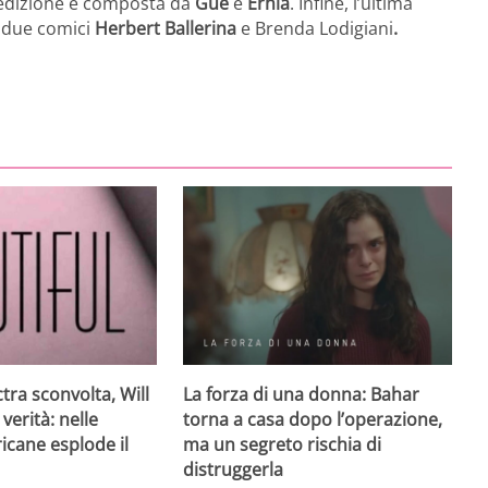
 edizione è composta da
Guè
e
Ernia
. Infine, l’ultima
i due comici
Herbert Ballerina
e Brenda Lodigiani
.
ctra sconvolta, Will
La forza di una donna: Bahar
 verità: nelle
torna a casa dopo l’operazione,
icane esplode il
ma un segreto rischia di
distruggerla