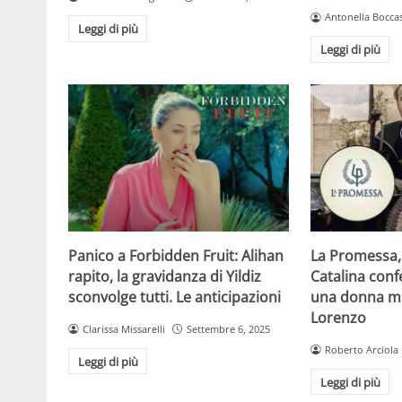
Antonella Boccas
Leggi di più
Leggi di più
Panico a Forbidden Fruit: Alihan
La Promessa, 
rapito, la gravidanza di Yildiz
Catalina conf
sconvolge tutti. Le anticipazioni
una donna mi
Lorenzo
Clarissa Missarelli
Settembre 6, 2025
Roberto Arciola
Leggi di più
Leggi di più