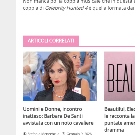
Non manca poi la coppia musicale che in questa
coppia di
Celebrity Hunted 4
è quella formata da
ARTICOLI CORRELATI
Beautiful, Ele
Uomini e Donne, incontro
le racconta la
inatteso: Barbara De Santi
puntate amer
avvistata con un noto cavaliere
dramma
Stefania Meneghella
Gennaio 9, 2026