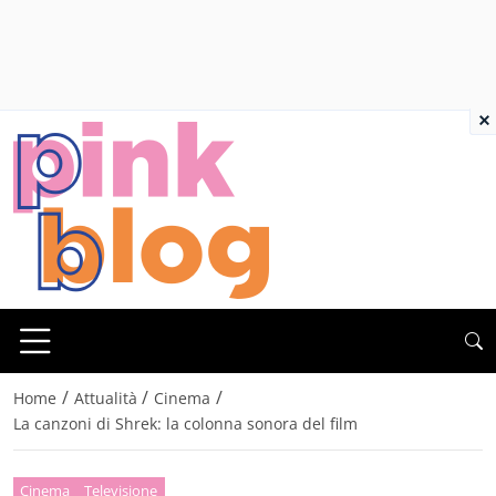
×
/
/
/
Home
Attualità
Cinema
La canzoni di Shrek: la colonna sonora del film
Cinema
Televisione