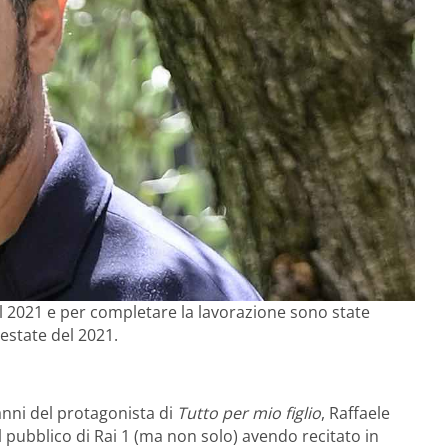
nel 2021 e per completare la lavorazione sono state
’estate del 2021.
nni del protagonista di
Tutto per mio figlio
, Raffaele
pubblico di Rai 1 (ma non solo) avendo recitato in