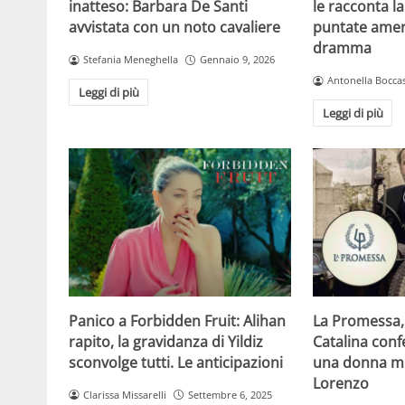
le racconta la
inatteso: Barbara De Santi
puntate amer
avvistata con un noto cavaliere
dramma
Stefania Meneghella
Gennaio 9, 2026
Antonella Boccas
Leggi di più
Leggi di più
Panico a Forbidden Fruit: Alihan
La Promessa, 
rapito, la gravidanza di Yildiz
Catalina conf
sconvolge tutti. Le anticipazioni
una donna mi
Lorenzo
Clarissa Missarelli
Settembre 6, 2025