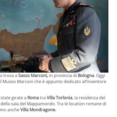
si trova a
Sasso Marconi,
in provincia di
Bologna
. Oggi
 il Museo Marconi che è appunto dedicato all’inventore
state girate a
Roma
tra
Villa Torlonia
, la residenza del
rno della sala del Mappamondo. Tra le location romane di
iamo anche
Villa Mondragone.