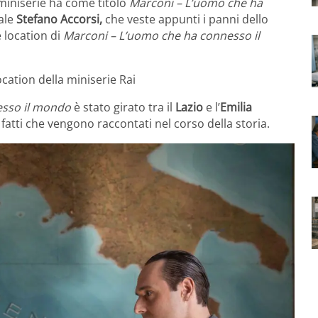
miniserie ha come titolo
Marconi – L’uomo che ha
ale
Stefano Accorsi,
che veste appunti i panni dello
 location di
Marconi – L’uomo che ha connesso il
cation della miniserie Rai
esso il mondo
è stato girato tra il
Lazio
e l’
Emilia
 i fatti che vengono raccontati nel corso della storia.