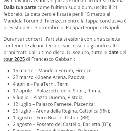
vivo davanti ai suoi fan più affezionati. Il tour si chiama
Dalla tua parte
come l’ultimo suo album, uscito il 21
febbraio. La data zero è fissata per il 15 marzo al
Mandela Forum di Firenze, mentre la tappa conclusiva è
prevista per il 3 dicembre al Palapartenope di Napoli.
Durante i concerti, l’artista si esibirà con una scaletta
contenente alcuni dei suoi successi più grandi e altri
brani tratti dall’ultimo disco. Di seguito, tutte le
date
del
tour 2025
di Francesco Gabbani:
15 marzo – Mandela Forum, Firenze;
22 marzo -Kioene Arena, Padova;
4 aprile – PalaTerni, Terni;
17 aprile – Palazzetto dello Sport, Roma;
9 luglio – Piazza Duomo, Pistoia;
12 luglio – Palazzo Farnese, Piacenza;
26 luglio – Arena della Regina, Cattolica (RN);
1 agosto – Foro Boario, Ostuni (BR);
2 agosto – Fossato del Castello, Barletta (BT);
5 agosto – Teatro di Verdura, Palermo;