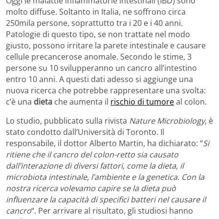
Oggi le malattie infiammatorie intestinali (IBD) sono
molto diffuse. Soltanto in Italia, ne soffrono circa
250mila persone, soprattutto tra i 20 e i 40 anni.
Patologie di questo tipo, se non trattate nel modo
giusto, possono irritare la parete intestinale e causare
cellule precancerose anomale. Secondo le stime, 3
persone su 10 svilupperanno un cancro all’intestino
entro 10 anni. A questi dati adesso si aggiunge una
nuova ricerca che potrebbe rappresentare una svolta:
c’è una
dieta
che aumenta il
rischio di tumore
al colon.
Lo studio, pubblicato sulla rivista
Nature Microbiology
, è
stato condotto dall’Università di Toronto. Il
responsabile, il dottor Alberto Martin, ha dichiarato: “
Si
ritiene che il cancro del colon-retto sia causato
dall’interazione di diversi fattori, come la dieta, il
microbiota intestinale, l’ambiente e la genetica. Con la
nostra ricerca volevamo capire se la dieta può
influenzare la capacità di specifici batteri nel causare il
cancro
“. Per arrivare al risultato, gli studiosi hanno