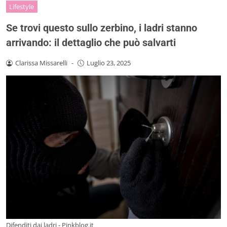
Lifestyle
Se trovi questo sullo zerbino, i ladri stanno
arrivando: il dettaglio che può salvarti
Clarissa Missarelli
-
Luglio 23, 2025
Difenditi dai ladri - Pinkblog.it