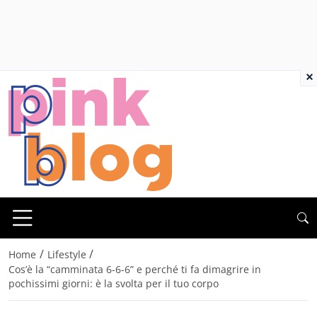
×
/
/
Home
Lifestyle
Cos’è la “camminata 6-6-6” e perché ti fa dimagrire in
pochissimi giorni: è la svolta per il tuo corpo