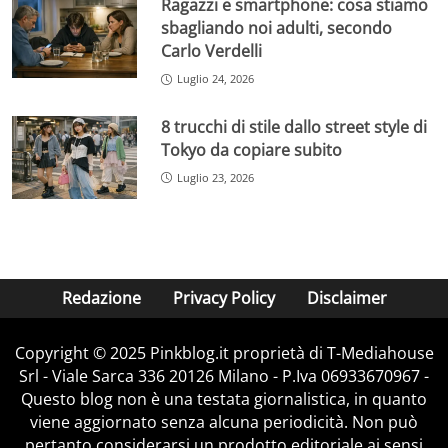
Ragazzi e smartphone: cosa stiamo
sbagliando noi adulti, secondo
Carlo Verdelli
Luglio 24, 2026
8 trucchi di stile dallo street style di
Tokyo da copiare subito
Luglio 23, 2026
Redazione
Privacy Policy
Disclaimer
Copyright © 2025 Pinkblog.it proprietà di T-Mediahouse
Srl - Viale Sarca 336 20126 Milano - P.Iva 06933670967 -
Questo blog non è una testata giornalistica, in quanto
viene aggiornato senza alcuna periodicità. Non può
pertanto considerarsi un prodotto editoriale ai sensi