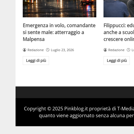
Emergenza in volo, comandante
Filippucci: ed
si sente male: atterraggio a
anche a scuola
Malpensa
crescere onli
Redazione
Luglio 23, 2026
Redazione
L
Leggi di più
Leggi di più
Copyright © 2025 Pinkblog.it proprietà di T-Media
quanto viene aggiornato senza alcuna perio