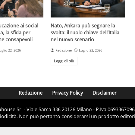
ucazione ai social
Nato, Ankara può segnare la
, la sfida per
svolta: il ruolo chiave dell’Italia
ne consapevoli
nel nuovo scenario
uglio 22, 2026
Redazione
Luglio 22, 2026
Leggi di più
Redazione
Privacy Policy
Disclaimer
house Srl - Viale Sarca 336 20126 Milano - P.Iva 06933670967
dicità. Non può pertanto considerarsi un prodotto editorial