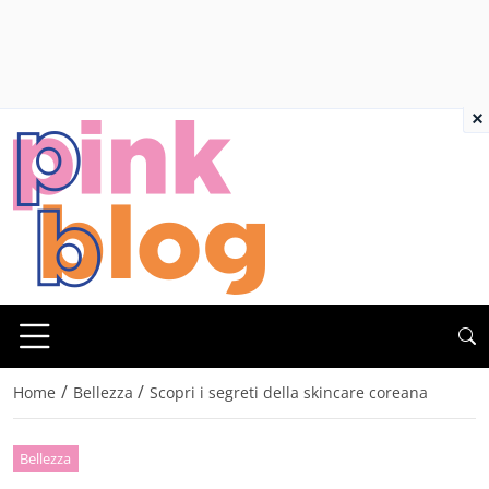
×
/
/
Home
Bellezza
Scopri i segreti della skincare coreana
Bellezza