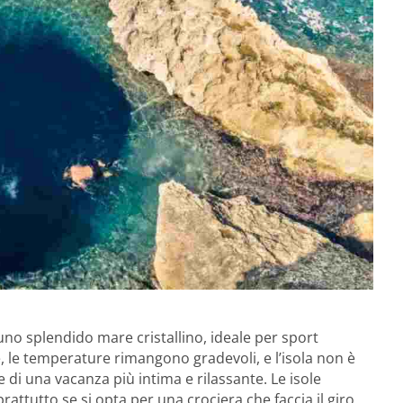
no splendido mare cristallino, ideale per sport
e, le temperature rimangono gradevoli, e l’isola non è
e di una vacanza più intima e rilassante. Le isole
attutto se si opta per una crociera che faccia il giro