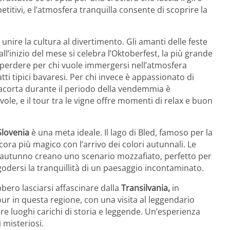
etitivi, e l’atmosfera tranquilla consente di scoprire la
unire la cultura al divertimento. Gli amanti delle feste
all’inizio del mese si celebra l’Oktoberfest, la più grande
 perdere per chi vuole immergersi nell’atmosfera
tti tipici bavaresi. Per chi invece è appassionato di
iacorta durante il periodo della vendemmia è
ole, e il tour tra le vigne offre momenti di relax e buon
Slovenia
è una meta ideale. Il lago di Bled, famoso per la
cora più magico con l’arrivo dei colori autunnali. Le
ll’autunno creano uno scenario mozzafiato, perfetto per
godersi la tranquillità di un paesaggio incontaminato.
bbero lasciarsi affascinare dalla
Transilvania,
in
ur in questa regione, con una visita al leggendario
ire luoghi carichi di storia e leggende. Un’esperienza
 misteriosi.