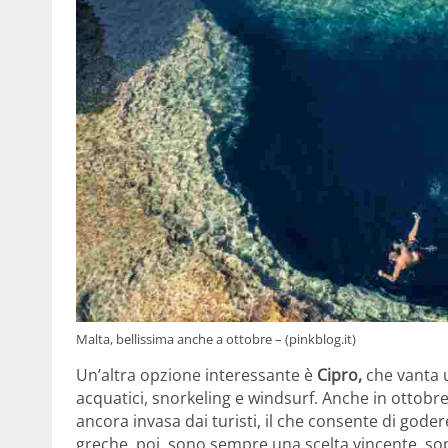
Malta, bellissima anche a ottobre – (pinkblog.it)
Un’altra opzione interessante è
Cipro,
che vanta u
acquatici, snorkeling e windsurf. Anche in ottobr
ancora invasa dai turisti, il che consente di goder
greche, poi, sono sempre una scelta vincente, sopr