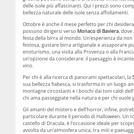
delle isole più affascinanti. Qui i prezzi sono comp
bellezza naturale delle isole senza affollamenti.
Ottobre è anche il mese perfetto per chi desidera 
possono dirigersi verso
Monaco di Baviera
, dove 
festa della birra al mondo. Un’esperienza da non
festosa, gustare birra artigianale e assaporare pia
enoturismo, una visita alla Provenza o alla Franc
un’opzione da considerare: il paesaggio è incantev
vino.
Per chi è alla ricerca di panorami spettacolari, la
sua bellezza fiabesca, si trasforma in un luogo an
montagne circostanti e i boschi dai toni caldi de
chi ama passeggiate nella natura e per chi vuole 
Gli amanti del mistero e dell’horror, infine, potre
particolare durante il periodo di Halloween. Un to
castello di Dracula, è l’occasione ideale per scopr
avvolta da un’atmosfera unica, tra miti e paesaggi