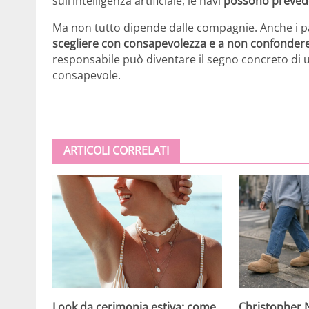
sull’intelligenza artificiale, le navi
possono preveder
Ma non tutto dipende dalle compagnie. Anche i p
scegliere con consapevolezza e a non confonder
responsabile può diventare il segno concreto di u
consapevole.
ARTICOLI CORRELATI
Christopher N
Look da cerimonia estiva: come