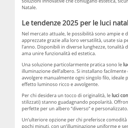
soluzioni innovative che coniugano estetica, sicur
Natale.
Le tendenze 2025 per le luci natali
Nel mercato attuale, le possibilità sono ampie e d
apprezzate grazie alla loro versatilità, usate sia 
l’anno. Disponibili in diverse lunghezze, tonalità 
ama unire funzionalità ed estetica.
Una soluzione particolarmente pratica sono le
lu
illuminazione dell’albero. Si installano facilment
avvolgere manualmente ogni singolo filo, ideale
effetto luminoso ricco e avvolgente.
Per chi desidera un tocco di originalità, le
luci co
stilizzati) stanno guadagnando popolarità. Offron
perfette per un albero “diverso” e personalizzato
Un’ulteriore opzione per chi preferisce comodità 
pochi minuti, con un’illuminazione uniforme e senz