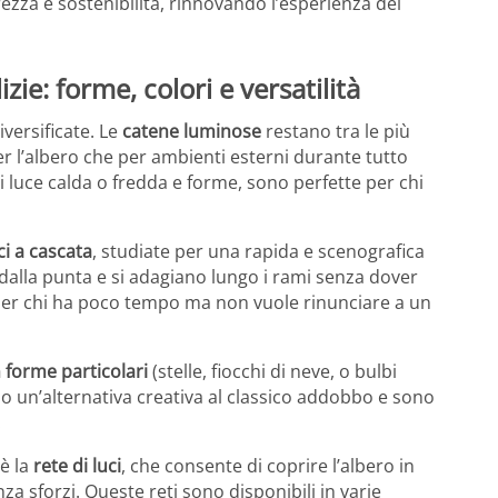
ezza e sostenibilità, rinnovando l’esperienza del
zie: forme, colori e versatilità
iversificate. Le
catene luminose
restano tra le più
per l’albero che per ambienti esterni durante tutto
di luce calda o fredda e forme, sono perfette per chi
ci a cascata
, studiate per una rapida e scenografica
e dalla punta e si adagiano lungo i rami senza dover
 per chi ha poco tempo ma non vuole rinunciare a un
n forme particolari
(stelle, fiocchi di neve, o bulbi
o un’alternativa creativa al classico addobbo e sono
.
è la
rete di luci
, che consente di coprire l’albero in
a sforzi. Queste reti sono disponibili in varie