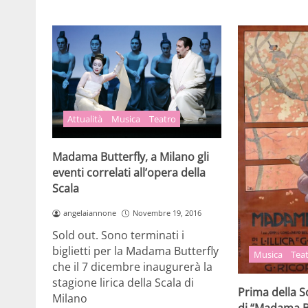
Attualità
Musica
Teatro
Madama Butterfly, a Milano gli
eventi correlati all’opera della
Scala
angelaiannone
Novembre 19, 2016
Sold out. Sono terminati i
biglietti per la Madama Butterfly
Musica
Tea
che il 7 dicembre inaugurerà la
stagione lirica della Scala di
Prima della S
Milano
di “Madama B