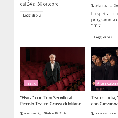
dal 24 al 30 ottobre
ariannaa
Ot
Lo spettacolo
Leggi di più
programma da
2017
Leggi di più
Teatro
Arte e cultur
“Elvira” con Toni Servillo al
Teatro India, 
Piccolo Teatro Grassi di Milano
con Giovanna
ariannaa
Ottobre 19, 2016
angelaiannone