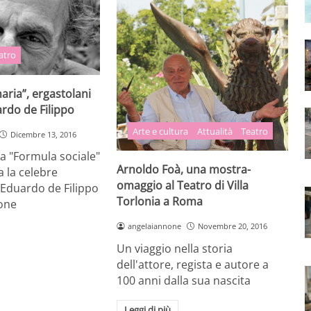
atro
naria”, ergastolani
rdo de Filippo
Arte e cultura
Attualità
Teatro
Dicembre 13, 2016
a "Formula sociale"
Arnoldo Foà, una mostra-
a la celebre
omaggio al Teatro di Villa
Eduardo de Filippo
Torlonia a Roma
ione
angelaiannone
Novembre 20, 2016
Un viaggio nella storia
dell'attore, regista e autore a
100 anni dalla sua nascita
Leggi di più