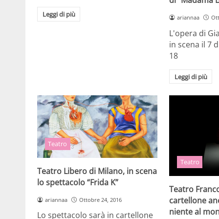
Leggi di più
ariannaa
Ot
L'opera di Gi
in scena il 7
18
Leggi di più
Teatro
Teatro
Teatro Libero di Milano, in scena
lo spettacolo “Frida K”
Teatro Franco
cartellone an
ariannaa
Ottobre 24, 2016
niente al mo
Lo spettacolo sarà in cartellone