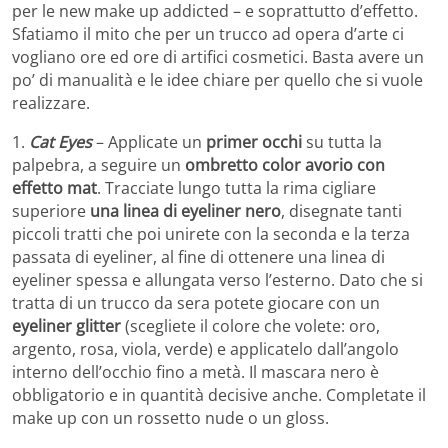
per le new make up addicted – e soprattutto d’effetto.
Sfatiamo il mito che per un trucco ad opera d’arte ci
vogliano ore ed ore di artifici cosmetici. Basta avere un
po’ di manualità e le idee chiare per quello che si vuole
realizzare.
1.
Cat Eyes
– Applicate un
primer occhi
su tutta la
palpebra, a seguire un
ombretto color avorio con
effetto mat
. Tracciate lungo tutta la rima cigliare
superiore
una linea di eyeliner nero
, disegnate tanti
piccoli tratti che poi unirete con la seconda e la terza
passata di eyeliner, al fine di ottenere una linea di
eyeliner spessa e allungata verso l’esterno. Dato che si
tratta di un trucco da sera potete giocare con un
eyeliner glitter
(scegliete il colore che volete: oro,
argento, rosa, viola, verde) e applicatelo dall’angolo
interno dell’occhio fino a metà. Il mascara nero è
obbligatorio e in quantità decisive anche. Completate il
make up con un rossetto nude o un gloss.