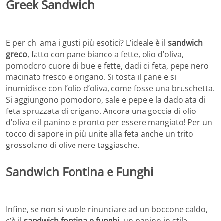
Greek Sandwich
E per chi ama i gusti più esotici? L’ideale è il
sandwich
greco
, fatto con pane bianco a fette, olio d’oliva,
pomodoro cuore di bue e fette, dadi di feta, pepe nero
macinato fresco e origano. Si tosta il pane e si
inumidisce con l’olio d’oliva, come fosse una bruschetta.
Si aggiungono pomodoro, sale e pepe e la dadolata di
feta spruzzata di origano. Ancora una goccia di olio
d’oliva e il panino è pronto per essere mangiato! Per un
tocco di sapore in più unite alla feta anche un trito
grossolano di olive nere taggiasche.
Sandwich Fontina e Funghi
Infine, se non si vuole rinunciare ad un boccone caldo,
c’è il
sandwich fontina e funghi
, un panino in stile