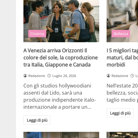
Cinema
Bellezza
A Venezia arriva Orizzonti Il
I 5 migliori t
colore del sole, la coproduzione
maturi, dal b
tra Italia, Giappone e Canada
morbidi
Redazione
Luglio 24, 2026
Redazione
L
Con gli studios hollywoodiani
Nell’estate 20
assenti dal Lido, sarà una
bellezza, socia
produzione indipendente italo-
taglio medio 
internazionale a portare un…
Leggi di più
Leggi di più