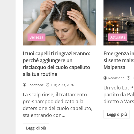
Bellezza
Attualità
I tuoi capelli ti ringrazieranno:
Emergenza in
perché aggiungere un
si sente male
risciacquo del cuoio capelluto
Malpensa
alla tua routine
Redazione
L
Redazione
Luglio 23, 2026
Un volo Lot Po
La scalp rinse, il trattamento
partito da Pa
pre-shampoo dedicato alla
diretto a Var
detersione del cuoio capelluto,
Leggi di più
sta entrando con…
Leggi di più