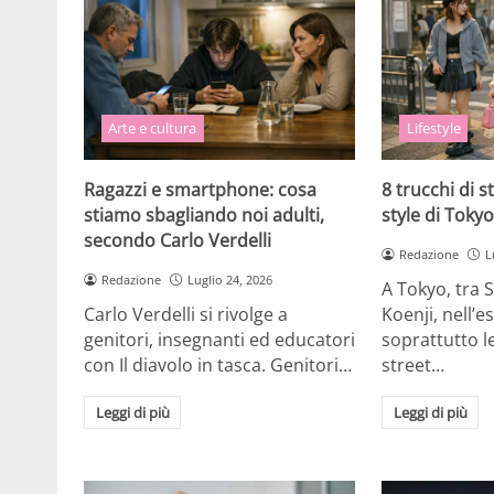
Arte e cultura
Lifestyle
Ragazzi e smartphone: cosa
8 trucchi di st
stiamo sbagliando noi adulti,
style di Toky
secondo Carlo Verdelli
Redazione
L
Redazione
Luglio 24, 2026
A Tokyo, tra 
Carlo Verdelli si rivolge a
Koenji, nell’e
genitori, insegnanti ed educatori
soprattutto l
con Il diavolo in tasca. Genitori…
street…
Leggi di più
Leggi di più