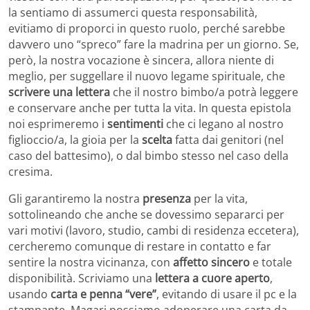
la sentiamo di assumerci questa responsabilità,
evitiamo di proporci in questo ruolo, perché sarebbe
davvero uno “spreco” fare la madrina per un giorno. Se,
però, la nostra vocazione è sincera, allora niente di
meglio, per suggellare il nuovo legame spirituale, che
scrivere una lettera
che il nostro bimbo/a potrà leggere
e conservare anche per tutta la vita. In questa epistola
noi esprimeremo i
sentimenti
che ci legano al nostro
figlioccio/a, la gioia per la
scelta
fatta dai genitori (nel
caso del battesimo), o dal bimbo stesso nel caso della
cresima.
Gli garantiremo la nostra
presenza
per la vita,
sottolineando che anche se dovessimo separarci per
vari motivi (lavoro, studio, cambi di residenza eccetera),
cercheremo comunque di restare in contatto e far
sentire la nostra vicinanza, con
affetto sincero
e totale
disponibilità. Scriviamo una
lettera a cuore aperto
,
usando
carta e penna “vere”
, evitando di usare il pc e la