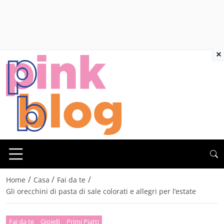
×
/
/
/
Home
Casa
Fai da te
Gli orecchini di pasta di sale colorati e allegri per l’estate
Fai da te
Gioielli
Primi Piatti