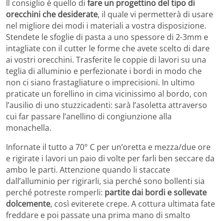
Il consiglio è quello di
fare un progettino del tipo di
orecchini che desiderate
, il quale vi permetterà di usare
nel migliore dei modi i materiali a vostra disposizione.
Stendete le sfoglie di pasta a uno spessore di 2-3mm e
intagliate con il cutter le forme che avete scelto di dare
ai vostri orecchini. Trasferite le coppie di lavori su una
teglia di alluminio e perfezionate i bordi in modo che
non ci siano frastagliature o imprecisioni. In ultimo
praticate un forellino in cima vicinissimo al bordo, con
l’ausilio di uno stuzzicadenti: sarà l’asoletta attraverso
cui far passare l’anellino di congiunzione alla
monachella.
Infornate il tutto a 70° C per un’oretta e mezza/due ore
e rigirate i lavori un paio di volte per farli ben seccare da
ambo le parti. Attenzione quando li staccate
dall’alluminio per rigirarli, sia perché sono bollenti sia
perché potreste romperli:
partite dai bordi e sollevate
dolcemente
, così eviterete crepe. A cottura ultimata fate
freddare e poi passate una prima mano di smalto