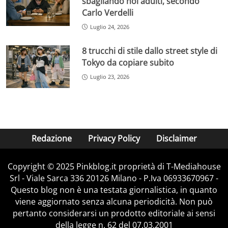
sbagliando noi adulti, secondo
Carlo Verdelli
Luglio 24, 2026
8 trucchi di stile dallo street style di
Tokyo da copiare subito
Luglio 23, 2026
Redazione
Privacy Policy
Disclaimer
Copyright © 2025 Pinkblog.it proprietà di T-Mediahouse
Srl - Viale Sarca 336 20126 Milano - P.Iva 06933670967 -
Questo blog non è una testata giornalistica, in quanto
viene aggiornato senza alcuna periodicità. Non può
pertanto considerarsi un prodotto editoriale ai sensi
della legge n. 62 del 07.03.2001