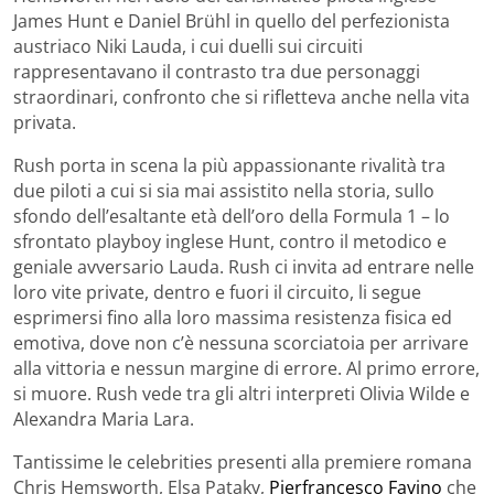
James Hunt e Daniel Brühl in quello del perfezionista
austriaco Niki Lauda, i cui duelli sui circuiti
rappresentavano il contrasto tra due personaggi
straordinari, confronto che si rifletteva anche nella vita
privata.
Rush porta in scena la più appassionante rivalità tra
due piloti a cui si sia mai assistito nella storia, sullo
sfondo dell’esaltante età dell’oro della Formula 1 – lo
sfrontato playboy inglese Hunt, contro il metodico e
geniale avversario Lauda. Rush ci invita ad entrare nelle
loro vite private, dentro e fuori il circuito, li segue
esprimersi fino alla loro massima resistenza fisica ed
emotiva, dove non c’è nessuna scorciatoia per arrivare
alla vittoria e nessun margine di errore. Al primo errore,
si muore. Rush vede tra gli altri interpreti Olivia Wilde e
Alexandra Maria Lara.
Tantissime le celebrities presenti alla premiere romana
Chris Hemsworth, Elsa Pataky,
Pierfrancesco Favino
che