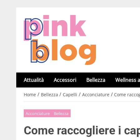
Attualità
Accessori
Bellezza
Wellness a
/
/
/
/
Home
Bellezza
Capelli
Acconciature
Come raccogl
Acconciature
Bellezza
Come raccogliere i cap