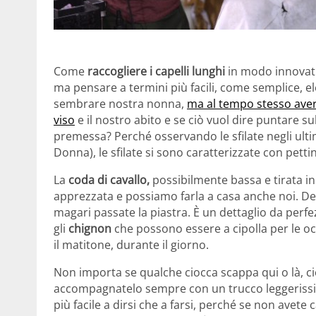
Come
raccogliere i capelli lunghi
in modo innovati
ma pensare a termini più facili, come semplice, ele
sembrare nostra nonna,
ma al tempo stesso avere
viso
e il nostro abito e se ciò vuol dire puntare s
premessa? Perché osservando le sfilate negli ultim
Donna), le sfilate si sono caratterizzate con petti
La
coda di cavallo,
possibilmente bassa e tirata in
apprezzata e possiamo farla a casa anche noi. Deve
magari passate la piastra. È un dettaglio da perfe
gli
chignon
che possono essere a cipolla per le oc
il matitone, durante il giorno.
Non importa se qualche ciocca scappa qui o là, ci
accompagnatelo sempre con un trucco leggerissim
più facile a dirsi che a farsi, perché se non avete