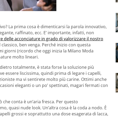
vo? La prima cosa è dimenticarsi la parola innovativo,
gante, raffinato, ecc. E’ importante, infatti, non
 delle acconciature in grado di valorizzare il nostro
ul classico, ben venga. Perché inizio con questa
i giorni (ricordo che oggi inizia la Milano Moda
nature molto lineari.
dietro totalmente, è stata forse la soluzione più
 essere liscissima, quindi prima di legare i capelli,
zioniste ma vi sentirete molto più carine. Ottimi anche
casioni eleganti o un po’ spettinati, magari fermati con
ò che conta è un’aria fresca. Per questo
o, quasi nude look. Un’altra cosa è la coda a nodo. È
 capelli grossi e soprattutto una dose esagerata di lacca,