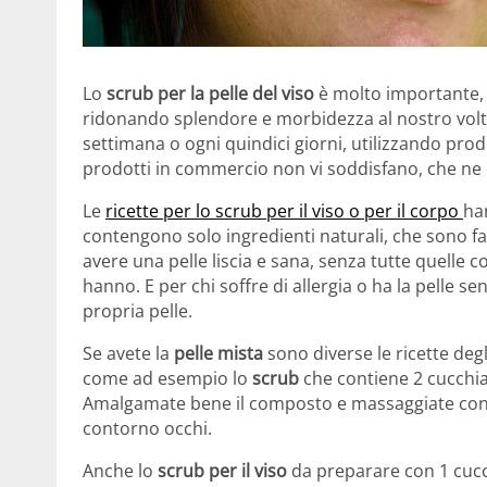
Lo
scrub per la pelle del viso
è molto importante, 
ridonando splendore e morbidezza al nostro vol
settimana o ogni quindici giorni, utilizzando prodo
prodotti in commercio non vi soddisfano, che ne
Le
ricette per lo scrub per il viso o per il corpo
ha
contengono solo ingredienti naturali, che sono fa
avere una pelle liscia e sana, senza tutte quelle 
hanno. E per chi soffre di allergia o ha la pelle sen
propria pelle.
Se avete la
pelle mista
sono diverse le ricette deg
come ad esempio lo
scrub
che contiene 2 cucchia
Amalgamate bene il composto e massaggiate con l
contorno occhi.
Anche lo
scrub per il viso
da preparare con 1 cucc