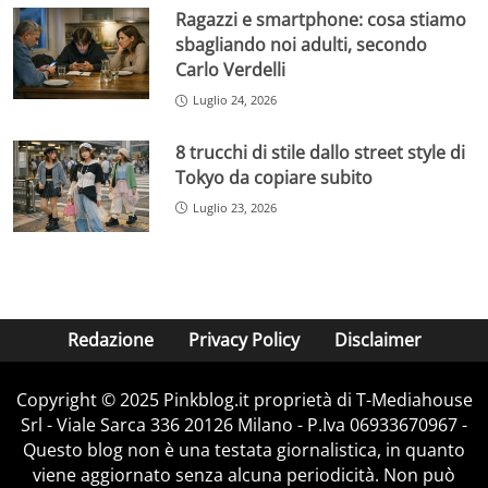
Ragazzi e smartphone: cosa stiamo
sbagliando noi adulti, secondo
Carlo Verdelli
Luglio 24, 2026
8 trucchi di stile dallo street style di
Tokyo da copiare subito
Luglio 23, 2026
Redazione
Privacy Policy
Disclaimer
Copyright © 2025 Pinkblog.it proprietà di T-Mediahouse
Srl - Viale Sarca 336 20126 Milano - P.Iva 06933670967 -
Questo blog non è una testata giornalistica, in quanto
viene aggiornato senza alcuna periodicità. Non può