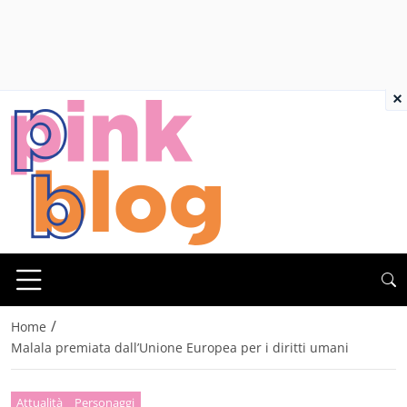
×
/
Home
Malala premiata dall’Unione Europea per i diritti umani
Attualità
Personaggi