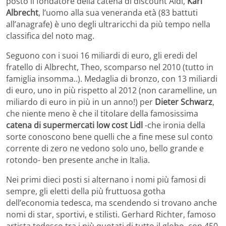
posto il fondatore della catena di discount Aldi,
Karl
Albrecht
, l’uomo alla sua veneranda età (83 battuti
all’anagrafe) è uno degli ultraricchi da più tempo nella
classifica del noto mag.
Seguono con i suoi 16 miliardi di euro, gli eredi del
fratello di Albrecht, Theo, scomparso nel 2010 (tutto in
famiglia insomma..). Medaglia di bronzo, con 13 miliardi
di euro, uno in più rispetto al 2012 (non caramelline, un
miliardo di euro in più in un anno!) per
Dieter Schwarz
,
che niente meno è che il titolare della famosissima
catena di supermercati low cost Lidl
-che ironia della
sorte conoscono bene quelli che a fine mese sul conto
corrente di zero ne vedono solo uno, bello grande e
rotondo- ben presente anche in Italia.
Nei primi dieci posti si alternano i nomi più famosi di
sempre, gli eletti della più fruttuosa gotha
dell’economia tedesca, ma scendendo si trovano anche
nomi di star, sportivi, e stilisti. Gerhard Richter, famoso
artista tedesco tra i più quotati di tutto il globo, con 450