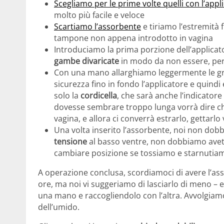
Scegliamo per le prime volte quelli con l’appli
molto più facile e veloce
Scartiamo l’assorbente
e tiriamo l’estremità 
tampone non appena introdotto in vagina
Introduciamo la prima porzione dell’applicat
gambe divaricate
in modo da non essere, però
Con una mano allarghiamo leggermente le gr
sicurezza fino in fondo l’applicatore e quind
solo la
cordicella
, che sarà anche l’indicatore
dovesse sembrare troppo lunga vorrà dire che
vagina, e allora ci converrà estrarlo, gettarlo 
Una volta inserito l’assorbente, noi non do
tensione
al basso ventre, non dobbiamo avete
cambiare posizione se tossiamo e starnutia
A operazione conclusa, scordiamoci di avere l’as
ore, ma noi vi suggeriamo di lasciarlo di meno – 
una mano e raccogliendolo con l’altra. Avvolgiamol
dell’umido.