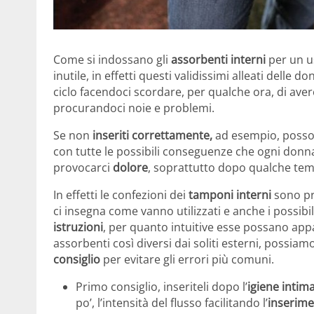
Come si indossano gli
assorbenti interni
per un u
inutile, in effetti questi validissimi alleati delle d
ciclo facendoci scordare, per qualche ora, di aver
procurandoci noie e problemi.
Se non
inseriti correttamente,
ad esempio, posson
con tutte le possibili conseguenze che ogni donn
provocarci
dolore
, soprattutto dopo qualche tem
In effetti le confezioni dei
tamponi interni
sono pr
ci insegna come vanno utilizzati e anche i possibi
istruzioni
, per quanto intuitive esse possano appa
assorbenti così diversi dai soliti esterni, possiam
consiglio
per evitare gli errori più comuni.
Primo consiglio, inseriteli dopo l’
igiene intim
po’, l’intensità del flusso facilitando l’
inserim