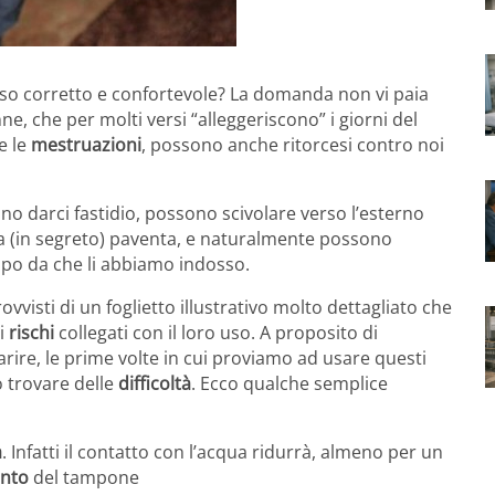
so corretto e confortevole? La domanda non vi paia
onne, che per molti versi “alleggeriscono” i giorni del
e le
mestruazioni
, possono anche ritorcesi contro noi
o darci fastidio, possono scivolare verso l’esterno
a (in segreto) paventa, e naturalmente possono
po da che li abbiamo indosso.
ovvisti di un foglietto illustrativo molto dettagliato che
li
rischi
collegati con il loro uso. A proposito di
rire, le prime volte in cui proviamo ad usare questi
o trovare delle
difficoltà
. Ecco qualche semplice
a
. Infatti il contatto con l’acqua ridurrà, almeno per un
ento
del tampone