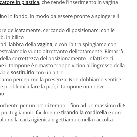
catore in plastica
, che rende l’inserimento in vagina
fino in fondo, in modo da essere pronte a spingere il
ore delicatamente, cercando di posizionarci con le
, in bilico
adi labbra della
vagina
, e con l’altra spingiamo con
i estraiamolo vuoto altrettanto delicatamente. Rimarrà
 della correttezza del posizionamento. Infatti se ci
 il tampone è rimasto troppo vicino all’ingresso della
via e
sostituirlo
con un altro
bbiamo percepirne la presenza. Non dobbiamo sentire
 problemi a fare la pipì, il tampone non deve
mo
sorbente per un po’ di tempo – fino ad un massimo di 6
e poi togliamolo facilmente
tirando la cordicella
e con
o nella carta igienica e gettiamolo nella raccolta