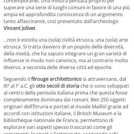
contemporanei. Una mostra pensata proprio per
superare una serie di luoghi comuni in favore di una più
ampia ed approfondita conoscenza di un argomento
tanto affascinante, così presentato dall’archeologo
Vincent Jolivet
…non è esistita una (sola) civiltà etrusca, una (sola) arte
etrusca. Si tratta davvero di un popolo della diversità,
della mixità, che ha saputo integrare un gran varietà di
influenze in modo non canonico, ma al contrario molto
diverso, a seconda delle diverse città ed epoche.
Seguendo il
filrouge architettonico
si attraversano, dal
IX° al I° a.C. gli
otto secoli di storia
che si sono sviluppati
al centro della penisola italiana prima che questa fosse
completamente dominata dai romani. Ben 250 oggetti
originari dell’Etruria e portati al musée Maillol grazie ad
accordi con istituzioni italiane, il British Museum e la
bibliothèque nationale de France, permettono di
esplorare vari aspetti spesso trascurati come gli
armamenti, lo sport e l’artigianato, scoprendo echi