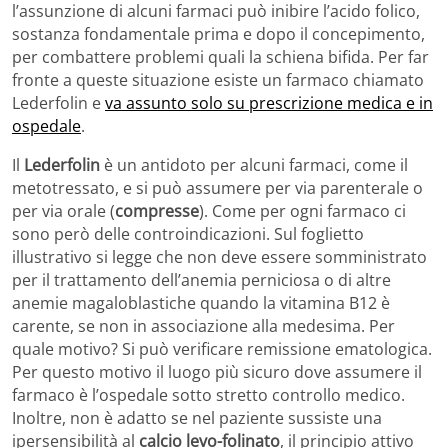
l’assunzione di alcuni farmaci può inibire l’acido folico,
sostanza fondamentale prima e dopo il concepimento,
per combattere problemi quali la schiena bifida. Per far
fronte a queste situazione esiste un farmaco chiamato
Lederfolin e
va assunto solo su prescrizione medica e in
ospedale
.
Il
Lederfolin
è un antidoto per alcuni farmaci, come il
metotressato, e si può assumere per via parenterale o
per via orale (
compresse
). Come per ogni farmaco ci
sono però delle controindicazioni. Sul foglietto
illustrativo si legge che non deve essere somministrato
per il trattamento dell’anemia perniciosa o di altre
anemie magaloblastiche quando la vitamina B12 è
carente, se non in associazione alla medesima. Per
quale motivo? Si può verificare remissione ematologica.
Per questo motivo il luogo più sicuro dove assumere il
farmaco è l’ospedale sotto stretto controllo medico.
Inoltre, non è adatto se nel paziente sussiste una
ipersensibilità al
calcio levo-folinato
, il principio attivo